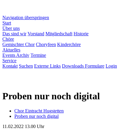
Navigation überspringen
Start
Über uns
Das sind wir
Vorstand
Mitgliedschaft
Historie
Chöre
Gemischter Chor
Choryfeen
Kinderchöre
Aktuelles
Events Archiv
Termine
Service
Kontakt
Suchen
Externe Links
Downloads Formulare
Login
Proben nur noch digital
Chor Eintracht Hugstetten
Proben nur noch digital
11.02.2022 13.00
Uhr