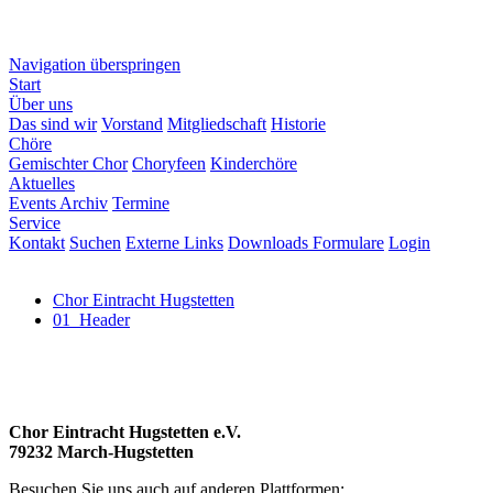
Navigation überspringen
Start
Über uns
Das sind wir
Vorstand
Mitgliedschaft
Historie
Chöre
Gemischter Chor
Choryfeen
Kinderchöre
Aktuelles
Events Archiv
Termine
Service
Kontakt
Suchen
Externe Links
Downloads Formulare
Login
Chor Eintracht Hugstetten
01_Header
Chor Eintracht Hugstetten e.V.
79232 March-Hugstetten
Besuchen Sie uns auch auf anderen Plattformen: